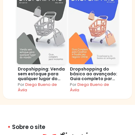
Dropshipping: Venda
Dropshopping do
sem estoque para
básico ao avançado:
qualquer lugar do
Guia completo para
mundo!
construir e escalar
Por
Diego Bueno de
Por
Diego Bueno de
seu negócio online
Ávila
Ávila
Sobre o site