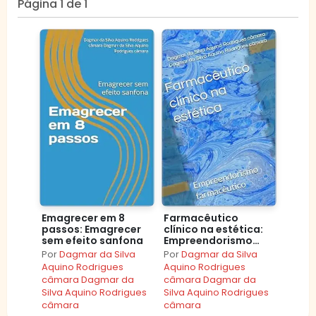
Página 1 de 1
Emagrecer em 8
Farmacêutico
passos: Emagrecer
clínico na estética:
sem efeito sanfona
Empreendorismo
farmacêutico
Por
Dagmar da Silva
Por
Dagmar da Silva
Aquino Rodrigues
Aquino Rodrigues
câmara Dagmar da
câmara Dagmar da
Silva Aquino Rodrigues
Silva Aquino Rodrigues
câmara
câmara