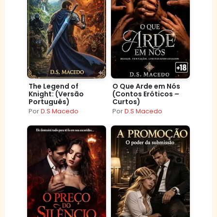
The Legend of
O Que Arde em Nós
Knight: (Versão
(Contos Eróticos –
Português)
Curtos)
Por
D.S Macedo
Por
D.S Macedo