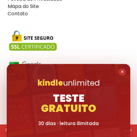
Mapa do Site
Contato
×
kindle
unlimited
Visite também:
TESTE
GRATUITO
30 dias · leitura ilimitada
© 2017-2026 Livraria Pública. Todas os livros divulgados são marcas
registradas dos seus respectivos proprietários.