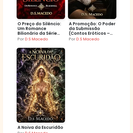
O Preço do Silêncio:
A Promoção: O Poder
Um Romance
da Submissão
Bilionário da Série
(Contos Eróticos –
Blackwell
Curtos)
Por
D.S Macedo
Por
D.S Macedo
A Noiva da Escuridão