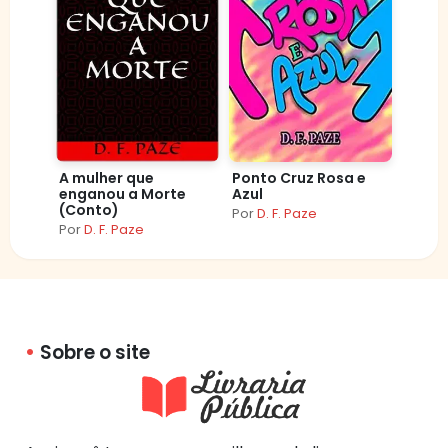
A mulher que
Ponto Cruz Rosa e
enganou a Morte
Azul
(Conto)
Por
D. F. Paze
Por
D. F. Paze
Sobre o site