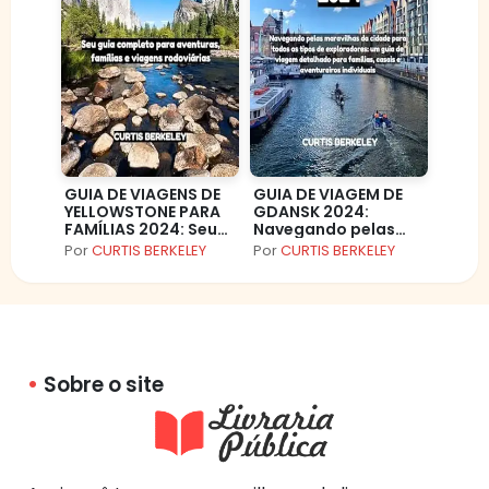
GUIA DE VIAGENS DE
GUIA DE VIAGEM DE
YELLOWSTONE PARA
GDANSK 2024:
FAMÍLIAS 2024: Seu
Navegando pelas
guia completo para
maravilhas da
Por
CURTIS BERKELEY
Por
CURTIS BERKELEY
aventuras, famílias e
cidade para todos
viagens rodoviárias
os tipos de
exploradores: um
guia de viagem
detalhado para
famílias, casais e
aventureiros
Sobre o site
individuais