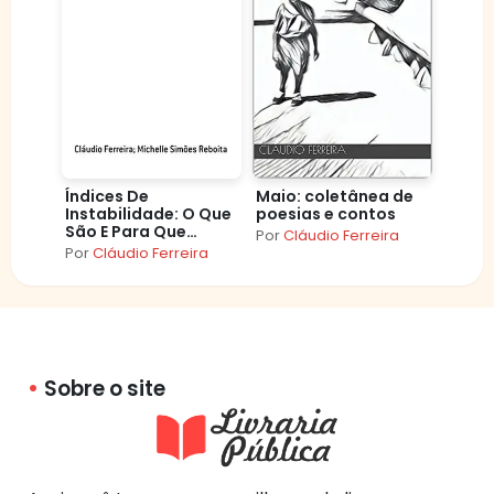
Índices De
Maio: coletânea de
Instabilidade: O Que
poesias e contos
São E Para Que
Por
Cláudio Ferreira
Servem?
Por
Cláudio Ferreira
Sobre o site