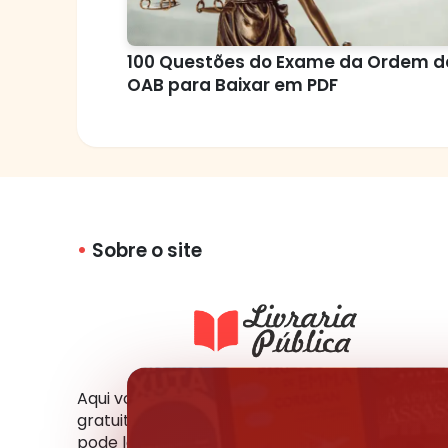
100 Questões do Exame da Ordem d
OAB para Baixar em PDF
Sobre o site
Aqui você tem acesso a milhares de livros
gratuitos em vários formatos e idiomas. Você
pode ler online, fazer o download ou compartil