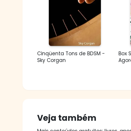
Cinqüenta Tons de BDSM -
Box 
Sky Corgan
Agora
Veja também
Mais conteúdos gratuitos: livros, apos