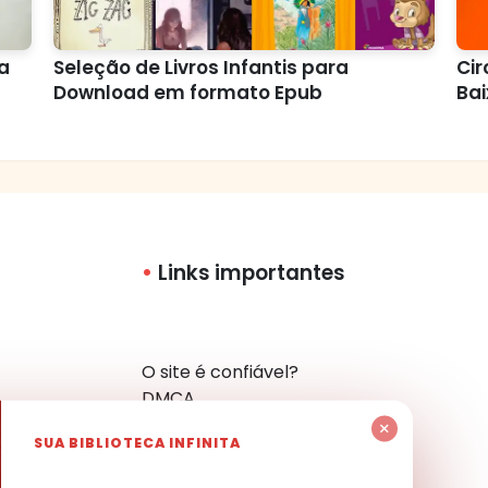
a
Seleção de Livros Infantis para
Cir
Download em formato Epub
Bai
Links importantes
O site é confiável?
DMCA
Política de Privacidade
×
SUA BIBLIOTECA INFINITA
Mapa do Site
Contato
har