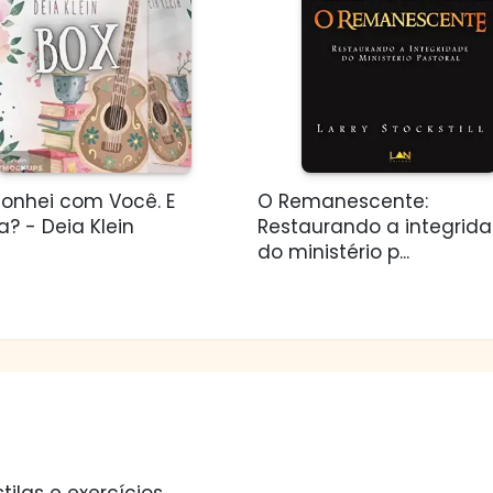
Sonhei com Você. E
O Remanescente:
? - Deia Klein
Restaurando a integrid
do ministério p...
tilas e exercícios.