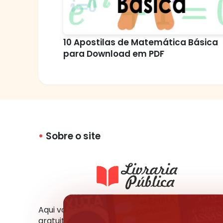
10 Apostilas de Matemática Básica
para Download em PDF
Sobre o site
Aqui você tem acesso a milhares de livros
gratuitos em vários formatos e idiomas. Você