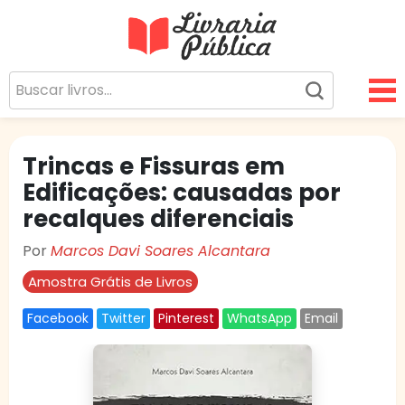
Livraria Pública
Sua Biblioteca Virtual Gratuita
Trincas e Fissuras em
Edificações: causadas por
recalques diferenciais
Por
Marcos Davi Soares Alcantara
Amostra Grátis de Livros
Facebook
Twitter
Pinterest
WhatsApp
Email