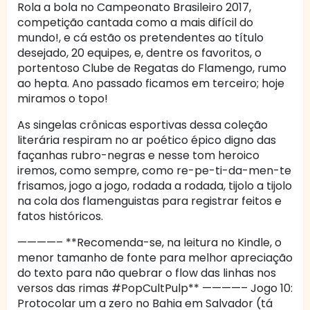
Rola a bola no Campeonato Brasileiro 2017,
competição cantada como a mais difícil do
mundo!, e cá estão os pretendentes ao título
desejado, 20 equipes, e, dentre os favoritos, o
portentoso Clube de Regatas do Flamengo, rumo
ao hepta. Ano passado ficamos em terceiro; hoje
miramos o topo!
As singelas crônicas esportivas dessa coleção
literária respiram no ar poético épico digno das
façanhas rubro-negras e nesse tom heroico
iremos, como sempre, como re-pe-ti-da-men-te
frisamos, jogo a jogo, rodada a rodada, tijolo a tijolo
na cola dos flamenguistas para registrar feitos e
fatos históricos.
————– **Recomenda-se, na leitura no Kindle, o
menor tamanho de fonte para melhor apreciação
do texto para não quebrar o flow das linhas nos
versos das rimas #PopCultPulp** ————– Jogo 10:
Protocolar um a zero no Bahia em Salvador (tá