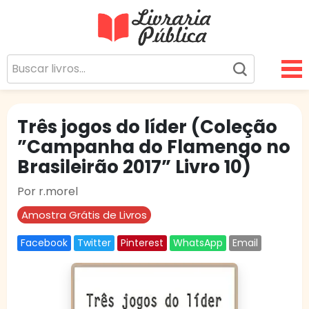
Livraria Pública
Sua Biblioteca Virtual Gratuita
Três jogos do líder (Coleção
”Campanha do Flamengo no
Brasileirão 2017” Livro 10)
Por r.morel
Amostra Grátis de Livros
Facebook
Twitter
Pinterest
WhatsApp
Email