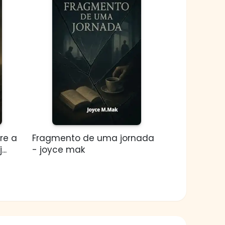
re a
Fragmento de uma jornada
..
- joyce mak