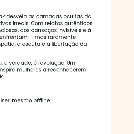
 Mak desvela as camadas ocultas da
ivas irreais. Com relatos autênticos
enciosas, aos cansaços invisíveis e à
s enfrentam — mas raramente
atia, à escuta e à libertação da
a, é verdade, é revolução. Um
inspira mulheres a reconhecerem
s.
ser, mesmo offline.