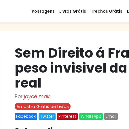
Postagens
Livros Grátis
Trechos Grátis
Sem Direito á Fr
peso invisivel d
real
Por
joyce mak
Amostra Grátis de Livros
Facebook
Twitter
Pinterest
WhatsApp
Email