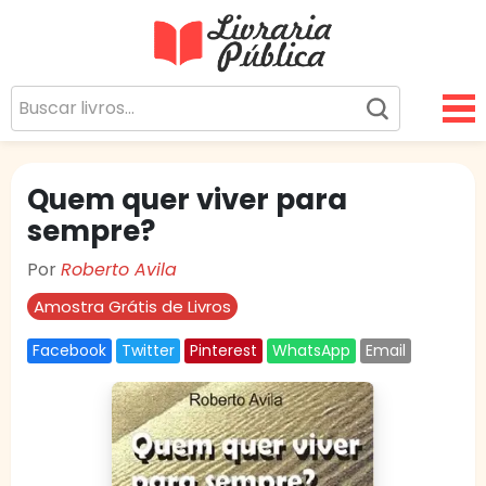
Livraria Pública
Sua Biblioteca Virtual Gratuita
Quem quer viver para
sempre?
Por
Roberto Avila
Amostra Grátis de Livros
Facebook
Twitter
Pinterest
WhatsApp
Email