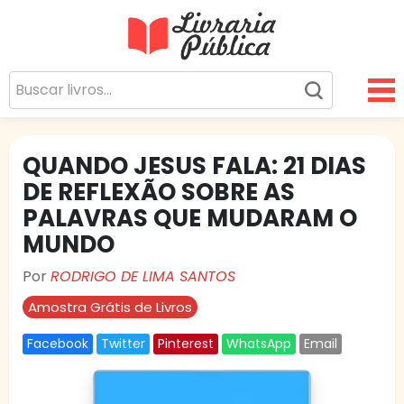
Livraria Pública
Sua Biblioteca Virtual Gratuita
QUANDO JESUS FALA: 21 DIAS
DE REFLEXÃO SOBRE AS
PALAVRAS QUE MUDARAM O
MUNDO
Por
RODRIGO DE LIMA SANTOS
Amostra Grátis de Livros
Facebook
Twitter
Pinterest
WhatsApp
Email