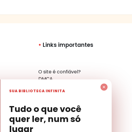
Links importantes
O site é confiável?
DMCA
Política de Privacidade
×
SUA BIBLIOTECA INFINITA
Mapa do Site
Contato
har
Tudo o que você
quer ler, num só
lugar