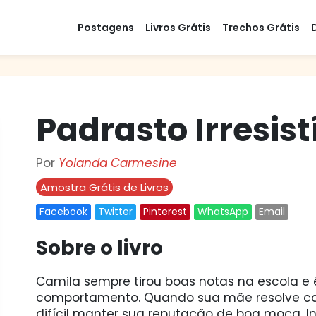
Postagens
Livros Grátis
Trechos Grátis
Padrasto Irresist
Por
Yolanda Carmesine
Amostra Grátis de Livros
Facebook
Twitter
Pinterest
WhatsApp
Email
Sobre o livro
Camila sempre tirou boas notas na escola 
comportamento. Quando sua mãe resolve ca
difícil manter sua reputação de boa moça. In