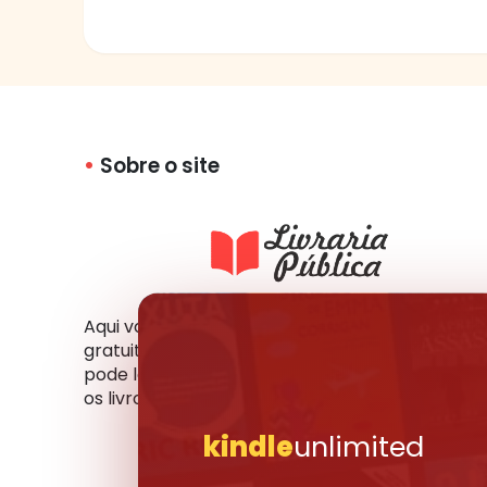
Sobre o site
Aqui você tem acesso a milhares de livros
gratuitos em vários formatos e idiomas. Você
pode ler online, fazer o download ou compartil
os livros que mais gosta com seus amigos.
kindle
unlimited