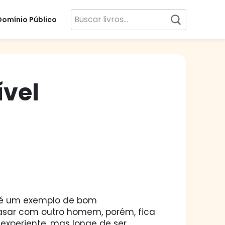
Domínio Público
ível
e é um exemplo de bom
sar com outro homem, porém, fica
experiente, mas longe de ser