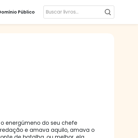
Domínio Público
mo o energúmeno do seu chefe
 redação e amava aquilo, amava o
ronte de batalha, ou melhor, ela