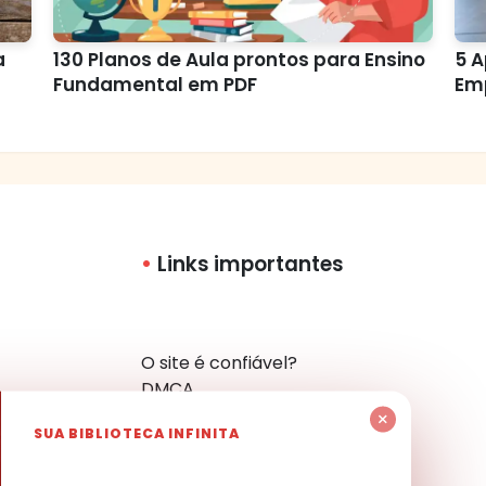
a
130 Planos de Aula prontos para Ensino
5 A
Fundamental em PDF
Em
Links importantes
O site é confiável?
DMCA
Política de Privacidade
×
SUA BIBLIOTECA INFINITA
Mapa do Site
Contato
har