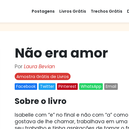
Postagens
Livros Grátis
Trechos Grátis
Não era amor
Por
Laura Bevian
Amostra Grátis de Livros
Facebook
Twitter
Pinterest
WhatsApp
Email
Sobre o livro
Isabelle com “e” no final e não com “a” co
gostava de lhe chamar, trabalhava em uma
seu trabalho e tinha aspirações de tomar o f