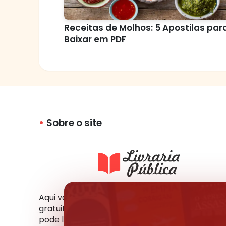
Receitas de Molhos: 5 Apostilas par
Baixar em PDF
Sobre o site
Aqui você tem acesso a milhares de livros
gratuitos em vários formatos e idiomas. Você
pode ler online, fazer o download ou compartil