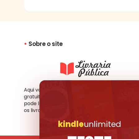
Sobre o site
Aqui você tem acesso a milhares de livros
gratuitos em vários formatos e idiomas. Você
pode ler online, fazer o download ou compartil
os livros que mais gosta com seus amigos.
kindle
unlimited