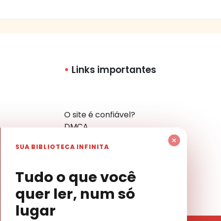
Links importantes
O site é confiável?
DMCA
Política de Privacidade
×
SUA BIBLIOTECA INFINITA
Mapa do Site
Contato
har
Tudo o que você
quer ler, num só
lugar