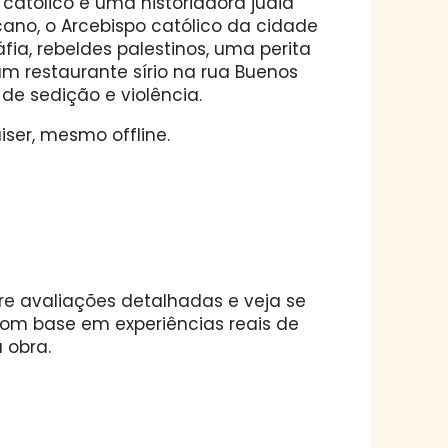
 católico e uma historiadora judia
cano, o Arcebispo católico da cidade
áfia, rebeldes palestinos, uma perita
um restaurante sírio na rua Buenos
de sedição e violência.
ser, mesmo offline.
ore avaliações detalhadas e veja se
 com base em experiências reais de
 obra.