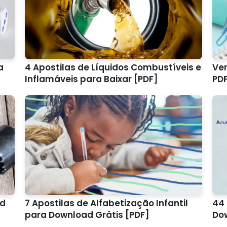
a
4 Apostilas de Líquidos Combustíveis e
Ver
Inflamáveis para Baixar [PDF]
PD
ad
7 Apostilas de Alfabetização Infantil
44 
para Download Grátis [PDF]
Do