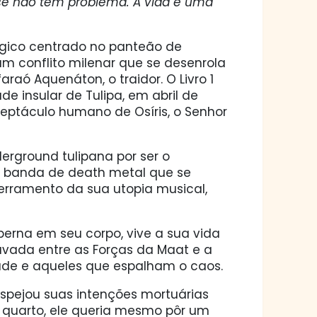
, se não tem problema. A vida é uma
ógico centrado no panteão de
m conflito milenar que se desenrola
raó Aquenáton, o traidor. O Livro 1
e insular de Tulipa, em abril de
ceptáculo humano de Osíris, o Senhor
erground tulipana por ser o
ma banda de death metal que se
cerramento da sua utopia musical,
erna em seu corpo, vive a sua vida
ravada entre as Forças da Maat e a
ade e aqueles que espalham o caos.
despejou suas intenções mortuárias
 quarto, ele queria mesmo pôr um