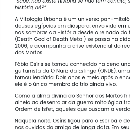
“Sabe, não existe história se não tem conflito
história, né?”
A Mitologia Urbana é um universo pan-mitol
deuses egípcios em diáspora, envolvido em u
nas sombras da História desde o reinado do fa
(Death God of Death Metal) se passa na cidad
2006, e acompanha a crise existencial do re
dos Mortos.
Fábio Osíris se tornou conhecido na cena und
guitarrista da O Nariz da Esfinge (ONDE), u
tornou lendária. Dois anos e meio após o en
ele é o único membro do trio ainda vivo.
Como a alma divina do Senhor dos Mortos hib
alheio ao desenrolar da guerra mitológica t
Ordem de Isfet, aqueles que buscam a verd
Naquela noite, Osíris ligou para o Escriba e 
nos ouvidos do amigo de longa data. Em seu