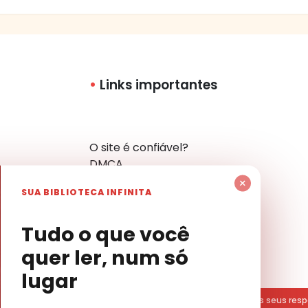
Links importantes
O site é confiável?
DMCA
Política de Privacidade
×
SUA BIBLIOTECA INFINITA
Mapa do Site
Contato
har
Tudo o que você
quer ler, num só
lugar
Pública. Todas os livros divulgados são marcas registradas dos seus resp