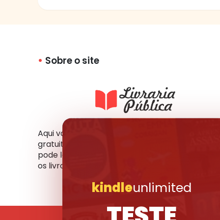
Sobre o site
Aqui você tem acesso a milhares de livros
gratuitos em vários formatos e idiomas. Você
pode ler online, fazer o download ou compartil
os livros que mais gosta com seus amigos.
kindle
unlimited
TESTE
© 2017-2026 Livraria 