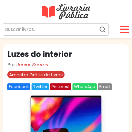
Livraria Pública
Sua Biblioteca Virtual Gratuita
Luzes do interior
Por
Junior Soares
Amostra Grátis de Livros
Facebook
Twitter
Pinterest
WhatsApp
Email