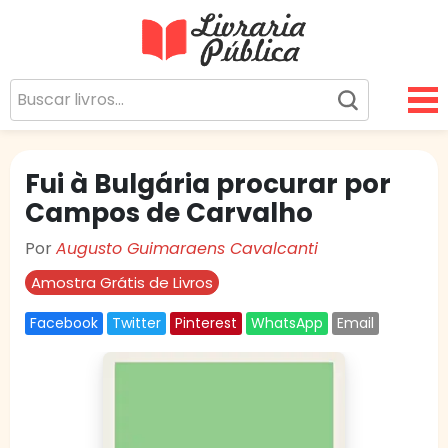
Livraria Pública
Sua Biblioteca Virtual Gratuita
Fui à Bulgária procurar por
Campos de Carvalho
Por
Augusto Guimaraens Cavalcanti
Amostra Grátis de Livros
Facebook
Twitter
Pinterest
WhatsApp
Email