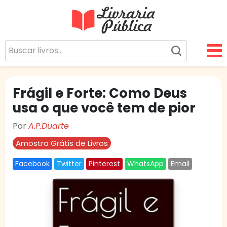
Livraria Pública
Sua Biblioteca Virtual Gratuita
Frágil e Forte: Como Deus
usa o que você tem de pior
Por
A.P.Duarte
Amostra Grátis de Livros
Facebook
Twitter
Pinterest
WhatsApp
Email