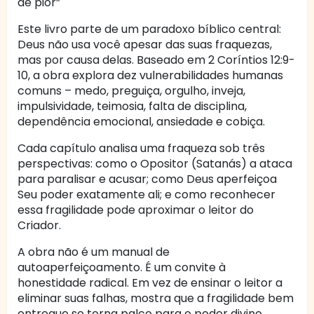
de pior”
Este livro parte de um paradoxo bíblico central:
Deus não usa você apesar das suas fraquezas,
mas por causa delas. Baseado em 2 Coríntios 12:9-
10, a obra explora dez vulnerabilidades humanas
comuns – medo, preguiça, orgulho, inveja,
impulsividade, teimosia, falta de disciplina,
dependência emocional, ansiedade e cobiça.
Cada capítulo analisa uma fraqueza sob três
perspectivas: como o Opositor (Satanás) a ataca
para paralisar e acusar; como Deus aperfeiçoa
Seu poder exatamente ali; e como reconhecer
essa fragilidade pode aproximar o leitor do
Criador.
A obra não é um manual de
autoaperfeiçoamento. É um convite à
honestidade radical. Em vez de ensinar o leitor a
eliminar suas falhas, mostra que a fragilidade bem
entregue se torna palco para o poder divino.