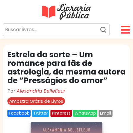
Livraria Pública
Sua Biblioteca Virtual Gratuita
Estrela da sorte – Um
romance para fãs de
astrologia, da mesma autora
de ”Presságios do amor”
Por
Alexandria Bellefleur
Amostra Grátis de Livros
Facebook
Twitter
Pinterest
WhatsApp
Email