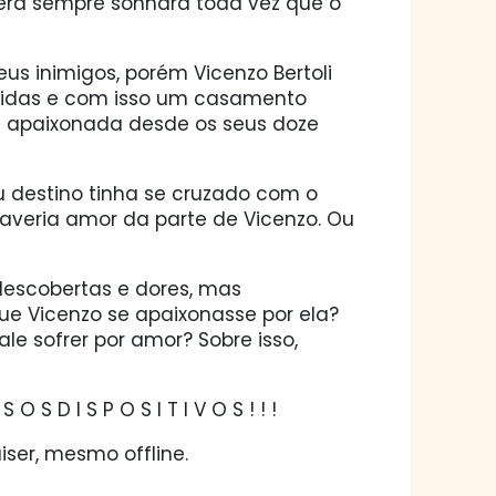
lera sempre sonhara toda vez que o
s inimigos, porém Vicenzo Bertoli
tegidas e com isso um casamento
a apaixonada desde os seus doze
eu destino tinha se cruzado com o
haveria amor da parte de Vicenzo. Ou
descobertas e dores, mas
ue Vicenzo se apaixonasse por ela?
le sofrer por amor? Sobre isso,
O S D I S P O S I T I V O S ! ! !
ser, mesmo offline.