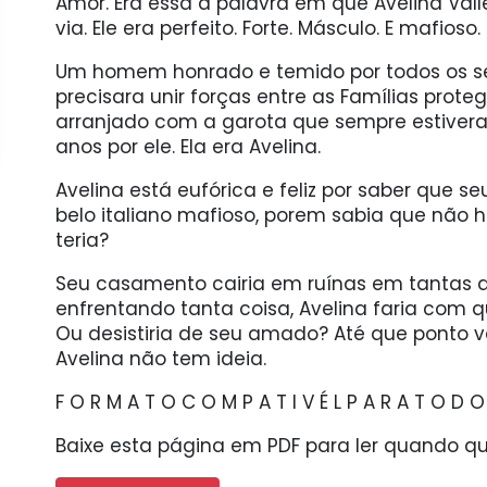
Amor. Era essa a palavra em que Avelina Val
via. Ele era perfeito. Forte. Másculo. E mafioso.
Um homem honrado e temido por todos os seu
precisara unir forças entre as Famílias pro
arranjado com a garota que sempre estiver
anos por ele. Ela era Avelina.
Avelina está eufórica e feliz por saber que s
belo italiano mafioso, porem sabia que não 
teria?
Seu casamento cairia em ruínas em tantas 
enfrentando tanta coisa, Avelina faria com q
Ou desistiria de seu amado? Até que ponto va
Avelina não tem ideia.
F O R M A T O C O M P A T I V É L P A R A T O D O S 
Baixe esta página em PDF para ler quando qui