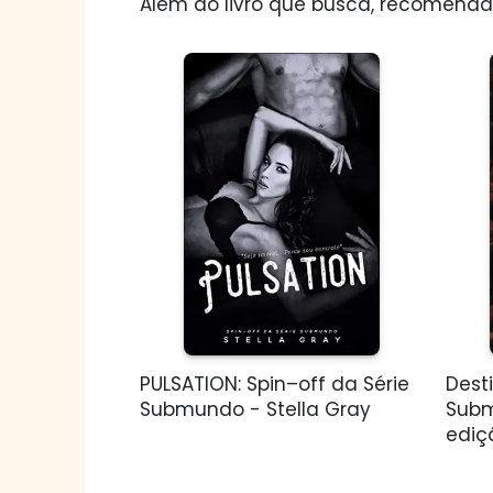
Além do livro que busca, recomendam
PULSATION: Spin–off da Série
Dest
Submundo - Stella Gray
Sub
ediçã