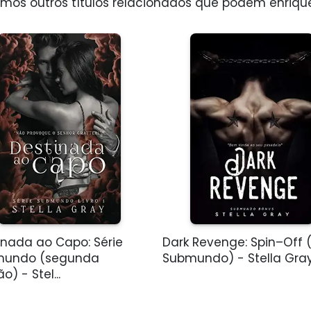
os outros títulos relacionados que podem enriquec
inada ao Capo: Série
Dark Revenge: Spin–Off (
mundo (segunda
Submundo) - Stella Gra
o) - Stel...