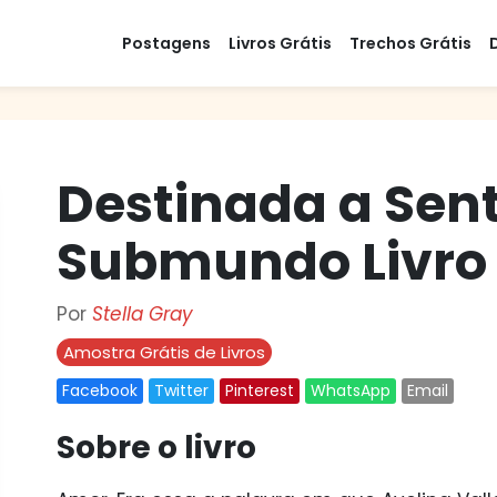
Postagens
Livros Grátis
Trechos Grátis
Destinada a Sent
Submundo Livro 
Por
Stella Gray
Amostra Grátis de Livros
Facebook
Twitter
Pinterest
WhatsApp
Email
Sobre o livro