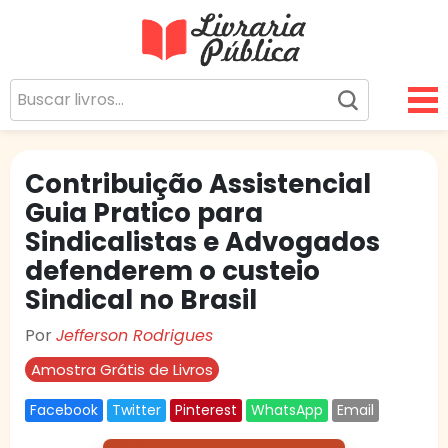
Livraria Pública
Sua Biblioteca Virtual Gratuita
Contribuição Assistencial
Guia Pratico para
Sindicalistas e Advogados
defenderem o custeio
Sindical no Brasil
Por
Jefferson Rodrigues
Amostra Grátis de Livros
Facebook
Twitter
Pinterest
WhatsApp
Email