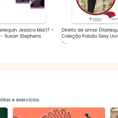
arlequin Jessica Mai.17 –
Direito de amar (Harlequ
1 - Susan Stephens
Coleção Paixão Sexy Livr
-...
tilas e exercícios.