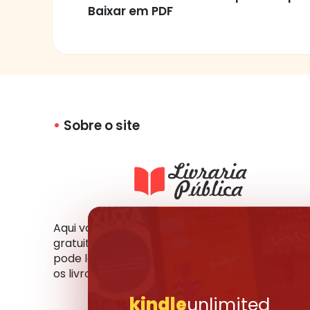
Baixar em PDF
Sobre o site
Aqui você tem acesso a milhares de livros
gratuitos em vários formatos e idiomas. Você
pode ler online, fazer o download ou compartil
os livros que mais gosta com seus amigos.
kindle
unlimited