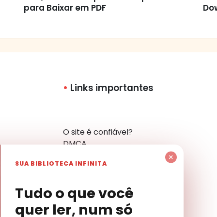
para Baixar em PDF
Do
Links importantes
O site é confiável?
DMCA
Política de Privacidade
×
SUA BIBLIOTECA INFINITA
Mapa do Site
Contato
har
Tudo o que você
quer ler, num só