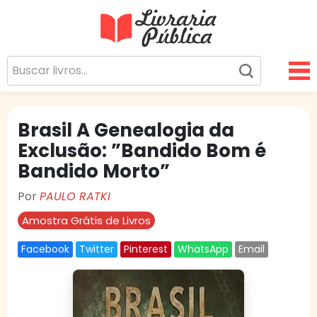
Livraria Pública
Sua Biblioteca Virtual Gratuita
Brasil A Genealogia da
Exclusão: ”Bandido Bom é
Bandido Morto”
Por
PAULO RATKI
Amostra Grátis de Livros
Facebook
Twitter
Pinterest
WhatsApp
Email