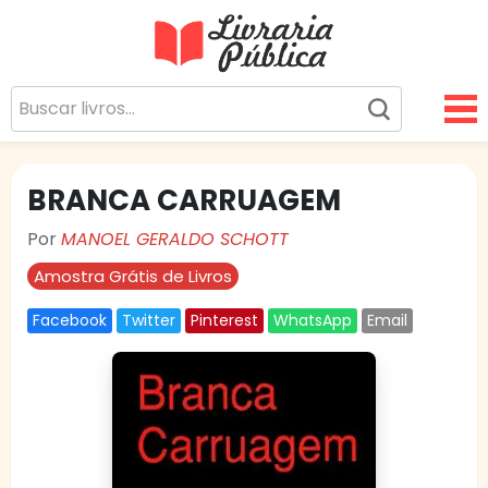
Livraria Pública
Sua Biblioteca Virtual Gratuita
BRANCA CARRUAGEM
Por
MANOEL GERALDO SCHOTT
Amostra Grátis de Livros
Facebook
Twitter
Pinterest
WhatsApp
Email