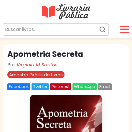
Livraria Pública
Sua Biblioteca Virtual Gratuita
Apometria Secreta
Por
Virginia M Santos
Amostra Grátis de Livros
Facebook
Twitter
Pinterest
WhatsApp
Email