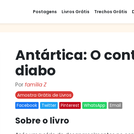
Postagens
Livros Grátis
Trechos Grátis
Antártica: O con
diabo
Por
família Z
Amostra Grátis de Livros
Facebook
Twitter
Pinterest
WhatsApp
Email
Sobre o livro