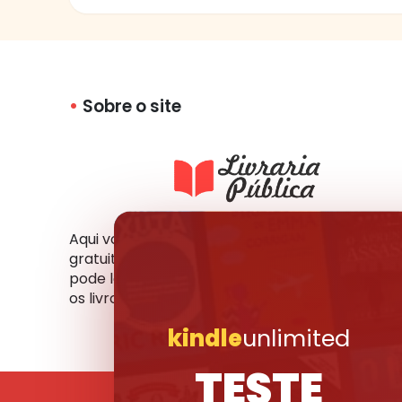
Sobre o site
Aqui você tem acesso a milhares de livros
gratuitos em vários formatos e idiomas. Você
pode ler online, fazer o download ou compartil
os livros que mais gosta com seus amigos.
kindle
unlimited
TESTE
© 2017-2026 Livraria 