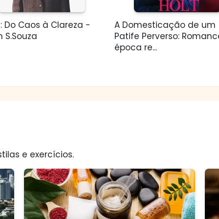
: Do Caos à Clareza -
A Domesticação de um
n S.Souza
Patife Perverso: Romanc
época re...
tilas e exercícios.