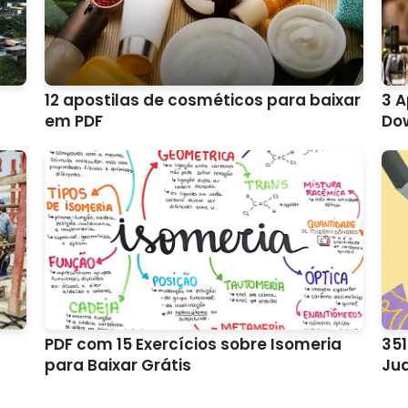
12 apostilas de cosméticos para baixar
3 A
em PDF
Do
PDF com 15 Exercícios sobre Isomeria
351
para Baixar Grátis
Jud