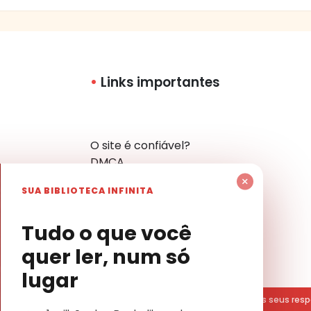
Links importantes
O site é confiável?
DMCA
Política de Privacidade
×
SUA BIBLIOTECA INFINITA
Mapa do Site
Contato
har
Tudo o que você
quer ler, num só
lugar
Pública. Todas os livros divulgados são marcas registradas dos seus resp