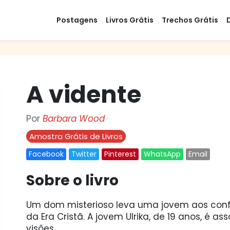
Postagens
Livros Grátis
Trechos Grátis
A vidente
Por
Barbara Wood
Amostra Grátis de Livros
Facebook
Twitter
Pinterest
WhatsApp
Email
Sobre o livro
Um dom misterioso leva uma jovem aos conf
da Era Cristã. A jovem Ulrika, de 19 anos, é 
visões.