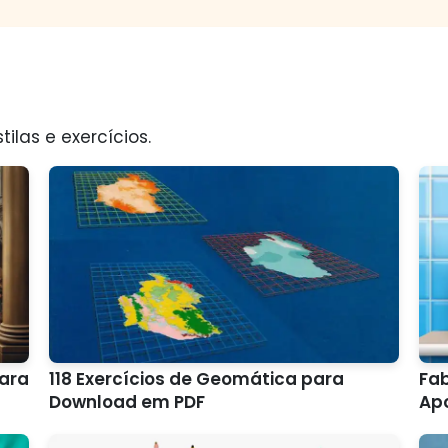
tilas e exercícios.
para
118 Exercícios de Geomática para
Fab
Download em PDF
Apo