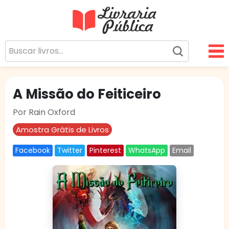
Livraria Pública
Sua Biblioteca Virtual Gratuita
A Missão do Feiticeiro
Por Rain Oxford
Amostra Grátis de Livros
Facebook
Twitter
Pinterest
WhatsApp
Email