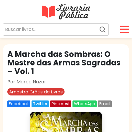
Livraria Pública
Sua Biblioteca Virtual Gratuita
A Marcha das Sombras: O
Mestre das Armas Sagradas
– Vol. 1
Por Marco Nazar
Amostra Grátis de Livros
Facebook
Twitter
Pinterest
WhatsApp
Email