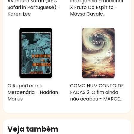
Aventura Safari (ABC
Inteligência Emocional
Safari in Portuguese) -
X Fruto Do Espírito -
Karen Lee
Maysa Cavalc...
O Repórter e a
COMO NUM CONTO DE
Mercenária - Hadrian
FADAS 2: O fim ainda
Marius
não acabou - MARCE...
Veja também