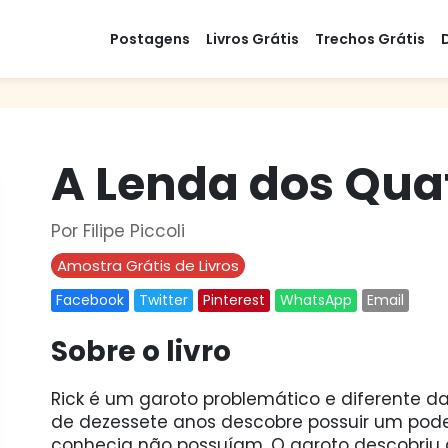
Postagens
Livros Grátis
Trechos Grátis
A Lenda dos Qua
Por Filipe Piccoli
Amostra Grátis de Livros
Facebook
Twitter
Pinterest
WhatsApp
Email
Sobre o livro
Rick é um garoto problemático e diferente da
de dezessete anos descobre possuir um pode
conhecia não possuíam. O garoto descobriu 