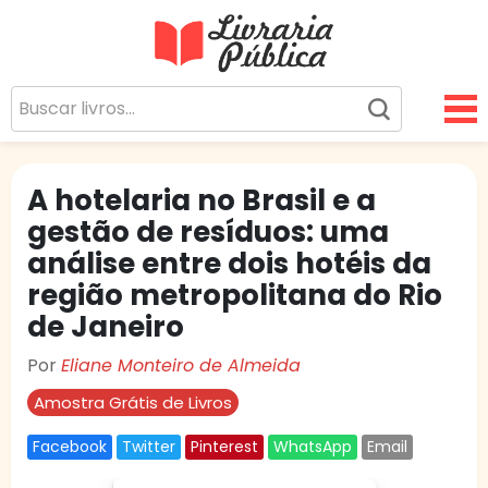
Livraria Pública
Sua Biblioteca Virtual Gratuita
A hotelaria no Brasil e a
gestão de resíduos: uma
análise entre dois hotéis da
região metropolitana do Rio
de Janeiro
Por
Eliane Monteiro de Almeida
Amostra Grátis de Livros
Facebook
Twitter
Pinterest
WhatsApp
Email