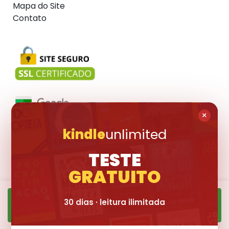
Mapa do Site
Contato
×
kindle
unlimited
Visite também:
TESTE
GRATUITO
30 dias · leitura ilimitada
Quero Ler ➜
© 2017-2026 Livraria Pública. Todas os livros divulgados são marcas
registradas dos seus respectivos proprietários.