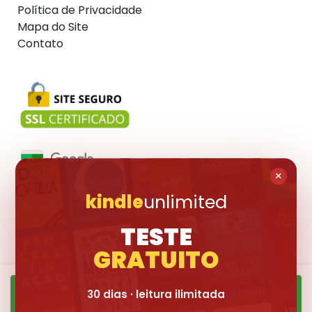
Política de Privacidade
Mapa do Site
Contato
×
kindle
unlimited
Visite também:
TESTE
GRATUITO
30 dias · leitura ilimitada
Quero Ler ➜
© 2017-2026 Livraria Pública. Todas os livros divulgados são marcas