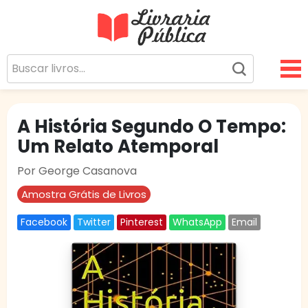
Livraria Pública
Sua Biblioteca Virtual Gratuita
A História Segundo O Tempo:
Um Relato Atemporal
Por George Casanova
Amostra Grátis de Livros
Facebook
Twitter
Pinterest
WhatsApp
Email