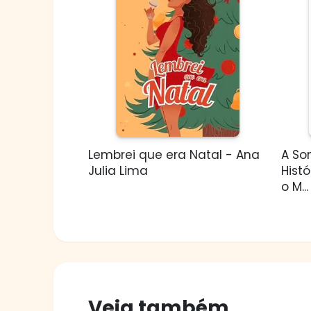
Lembrei que era Natal - Ana
A So
Julia Lima
Hist
o M...
Veja também