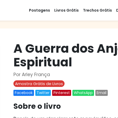
Postagens
Livros Grátis
Trechos Grátis
A Guerra dos An
Espiritual
Por Arley França
Amostra Grátis de Livros
Facebook
Twitter
Pinterest
WhatsApp
Email
Sobre o livro