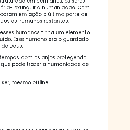
truturado em cem anos, os seres
tória- extinguir a humanidade. Com
locaram em ação a última parte de
 todos os humanos restantes.
e esses humanos tinha um elemento
suído. Esse humano era o guardado
 de Deus.
s tempos, com os anjos protegendo
co que pode trazer a humanidade de
ser, mesmo offline.