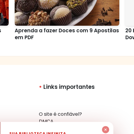
s
Aprenda a fazer Doces com 9 Apostilas
20 
em PDF
Do
Links importantes
O site é confiável?
DMCA
Política de Privacidade
×
SUA BIBLIOTECA INFINITA