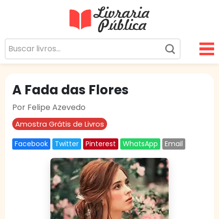
Livraria Pública
Sua Biblioteca Virtual Gratuita
A Fada das Flores
Por Felipe Azevedo
Amostra Grátis de Livros
Facebook
Twitter
Pinterest
WhatsApp
Email