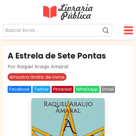
Livraria Pública
Sua Biblioteca Virtual Gratuita
A Estrela de Sete Pontas
Por Raquel Araujo Amaral
Amostra Grátis de Livros
Facebook
Twitter
Pinterest
WhatsApp
Email