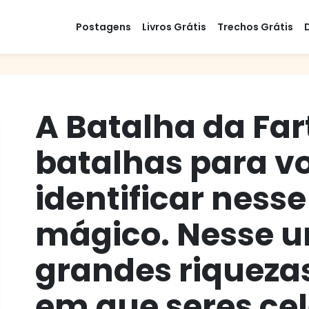
Postagens
Livros Grátis
Trechos Grátis
A Batalha da Far
batalhas para v
identificar ness
mágico. Nesse u
grandes riquezas
em que seres cele