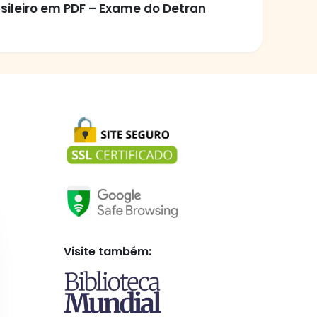
sileiro em PDF – Exame do Detran
Visite também: