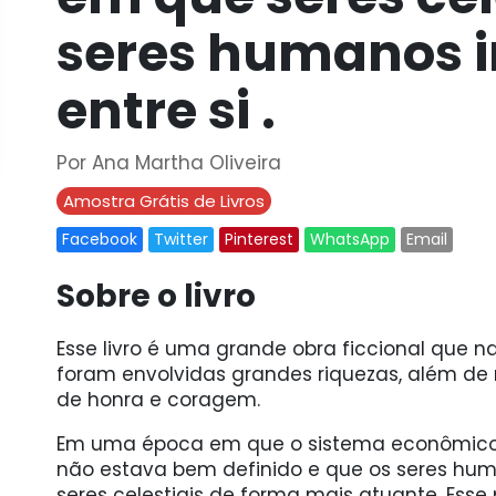
seres humanos 
entre si .
Por Ana Martha Oliveira
Amostra Grátis de Livros
Facebook
Twitter
Pinterest
WhatsApp
Email
Sobre o livro
Esse livro é uma grande obra ficcional que n
foram envolvidas grandes riquezas, além de
de honra e coragem.
Em uma época em que o sistema econômico 
não estava bem definido e que os seres hu
seres celestiais de forma mais atuante. Ess