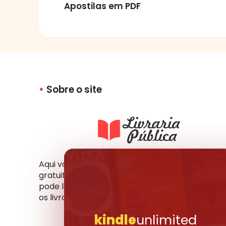
Apostilas em PDF
Sobre o site
Aqui você tem acesso a milhares de livros
gratuitos em vários formatos e idiomas. Você
pode ler online, fazer o download ou compartil
os livros que mais gosta com seus amigos.
kindle
unlimited