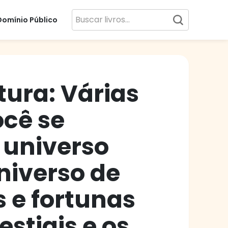
Domínio Público
tura: Várias
ocê se
e universo
niverso de
 e fortunas
stiais e os