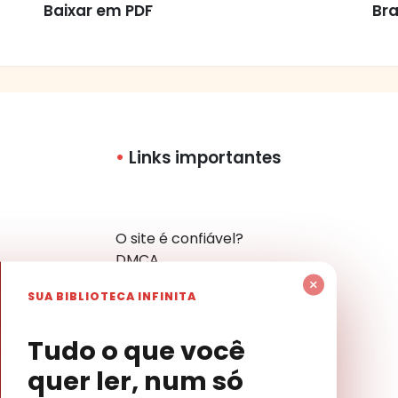
Baixar em PDF
Bra
Links importantes
O site é confiável?
DMCA
Política de Privacidade
×
SUA BIBLIOTECA INFINITA
Mapa do Site
Contato
har
Tudo o que você
quer ler, num só