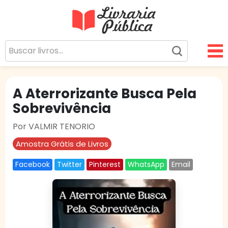
Livraria Pública
Sua Biblioteca Virtual Gratuita
A Aterrorizante Busca Pela
Sobrevivência
Por VALMIR TENORIO
Amostra Grátis de Livros
Facebook
Twitter
Pinterest
WhatsApp
Email