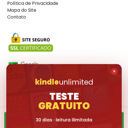
Política de Privacidade
Mapa do Site
Contato
×
kindle
unlimited
Visite também:
TESTE
GRATUITO
30 dias · leitura ilimitada
Quero Ler ➜
© 2017-2026 Livraria Pública. Todas os livros divulgados são marcas