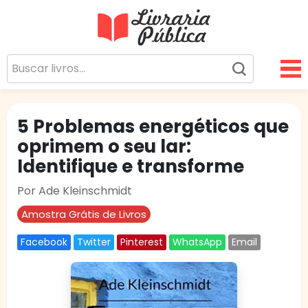
Livraria Pública
Sua Biblioteca Virtual Gratuita
5 Problemas energéticos que
oprimem o seu lar:
Identifique e transforme
Por Ade Kleinschmidt
Amostra Grátis de Livros
Facebook
Twitter
Pinterest
WhatsApp
Email