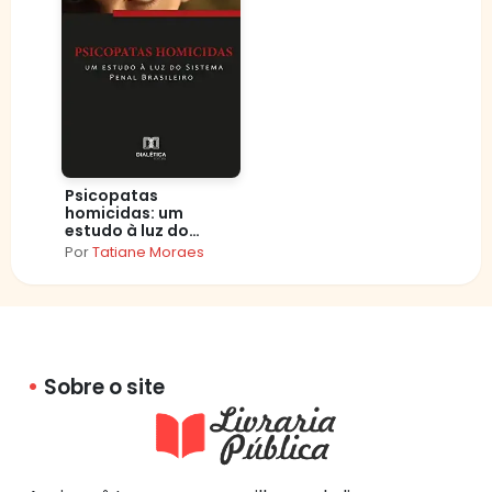
Psicopatas
homicidas: um
estudo à luz do
Sistema Penal
Por
Tatiane Moraes
Brasileiro
Sobre o site