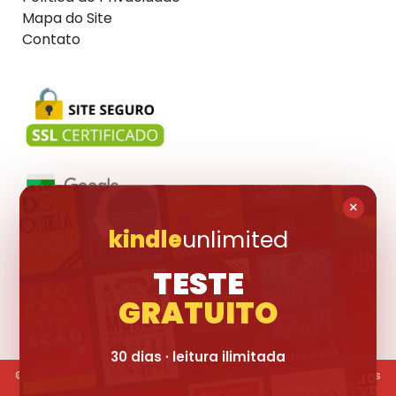
Mapa do Site
Contato
×
kindle
unlimited
Visite também:
TESTE
GRATUITO
30 dias · leitura ilimitada
© 2017-2026 Livraria Pública. Todas os livros divulgados são marcas
registradas dos seus respectivos proprietários.