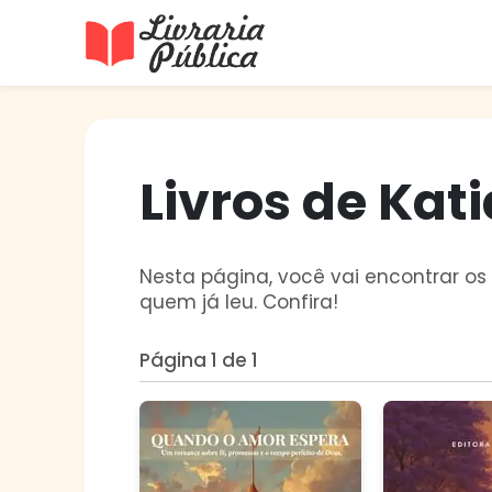
Livraria Pública
Sua Biblioteca Virtual Gratuita
Livros de Kat
Nesta página, você vai encontrar os 
quem já leu. Confira!
Página 1 de 1