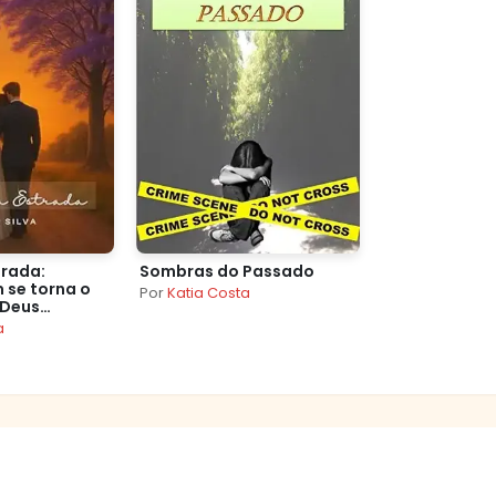
trada:
Sombras do Passado
 se torna o
Por
Katia Costa
 Deus
a