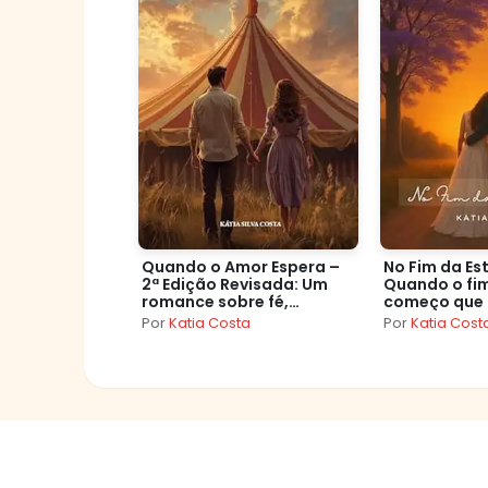
Quando o Amor Espera –
No Fim da Es
2ª Edição Revisada: Um
Quando o fim
romance sobre fé,
começo que
promessas e o tempo
preparou.”
Por
Katia Costa
Por
Katia Cost
perfeito de Deus