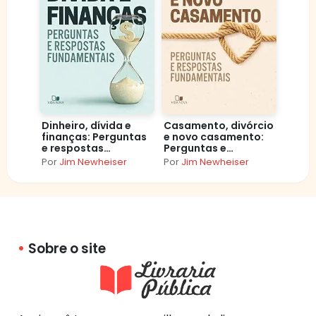
Dinheiro, dívida e
Casamento, divórcio
finanças: Perguntas
e novo casamento:
e respostas
Perguntas e
fundamentais
respostas
Por
Jim Newheiser
Por
Jim Newheiser
fundamentais
Sobre o site